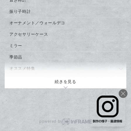
置き時計
振り子時計
オーナメント／ウォールデコ
アクセサリーケース
ミラー
季節品
オススメ特集
バレンタインにオススメの時計4選
どうぶつの種類
続きを見る
風と光を飾る春夏の森と海の時計3選
わんこ
住んでいるばしょ
にゃんこ
森
とり
水
powered by
ほ乳類
空