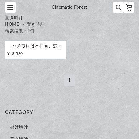
Cinematic Forest
置き時計
HOME
＞
置き時計
検索結果：
1
件
「ハチワレは本日も、窓辺で業務停止中。」時計 木製 掛け時計
¥
13,580
1
CATEGORY
掛け時計