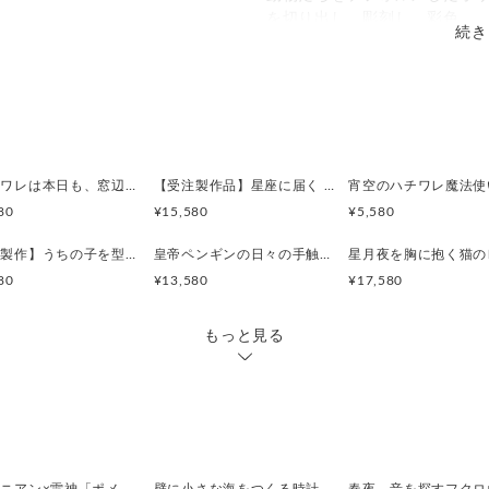
を切り出し、彫刻し、彩色。
続き
、落下防止にも十分にご注意いた
1点1点、命を吹き込むように
ます。
【こだわりの針 ー 木の枝の
ていただくために、汚れが気にな
時計の針は、1本ずつ本物の木
中性洗剤をやわらかい布に含ま
す。
しく拭き取ってください。
まるで森の枝先が時を指し示
「ハチワレは本日も、窓辺で業務停止中。」時計 木製 掛け時計
【受注製作品】星座に届く クジラの歌声 時計 木製 振り子時計 掛け時計
ください。
80
¥15,580
¥5,580
【安心の国産ムーブメント】
【受注製作】うちの子を型紙から作る！こだわりフルオーダー木製掛け時計
皇帝ペンギンの日々の手触りを感じられる レギュラーサイズ 時計 木製 掛け時計
80
¥13,580
¥17,580
静かなセイコーデザインのム
カチカチ音のない静音設計で
もっと見る
（単3電池1本で動作します。
【気軽に飾れる軽やかさ】
薄い木材を丁寧に重ねて仕上
く、
画鋲1本でも気軽に設置可能。