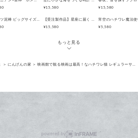
ポメラニアン×雷神「ポメ神様 ― 雷を宿すもの ―」
壁に小さな海をつくる時計 珊瑚とクマノミの時計 木製 振り子時計 掛け時計
壁へのダメージを抑えたい方
80
¥15,580
¥15,580
おすすめです。
ハチミツ泥棒 ビッグサイズ 時計 木製 掛け時計
【受注製作品】星座に届く クジラの歌声 時計 木製 振り子時計 掛け時計
【ギフトにも、森のぬくもり
80
¥15,580
¥5,580
クラフト紙によるナチュラル
す。
もっと見る
ご希望の方には、二つ折りの
しております。
動物が大好きな方への特別な
ょ
＞
にんげんの家
＞
映画館で観る映画は最高！なハチワレ猫 レギュラーサ…
【一点ものの特別感】
すべての作品は手づくり。
おとぎの国を思わせる世界観
す。
【サイズ】
幅 38cm × 丈 35cm × 厚み 3
powered by