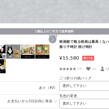
2個以上のご注文で送料無料
1
/
11
映画館で観る映画は最高！なハ
振り子時計 掛け時計
¥15,580
残り1点
572
161
3
二つ折りの紙バッグ
あり
（¥0）
毛色の変更
お支払いから5日以内に発送