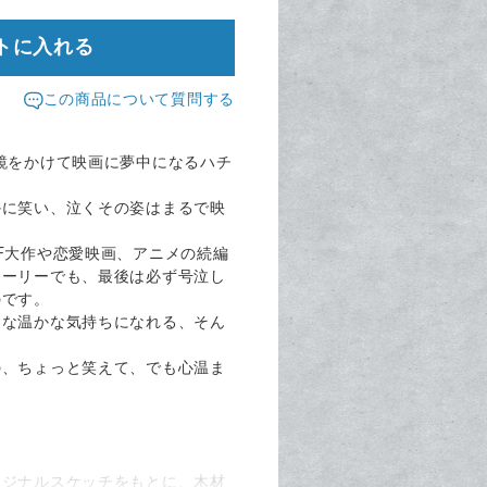
トに入れる
この商品について質問する
鏡をかけて映画に夢中になるハチ
かに笑い、泣くその姿はまるで映
F大作や恋愛映画、アニメの続編
トーリーでも、最後は必ず号泣し
のです。
うな温かな気持ちになれる、そん
の、ちょっと笑えて、でも心温ま
リジナルスケッチをもとに、木材