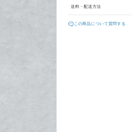
【作品とお届けについて】
送料・配送方法
本作品は、ひとつひとつ、命
発送元地域：
ております。
福岡県
海外
この商品について質問する
福岡県のアトリエより、緩衝
配送方法
丁寧にお届けいたします。
海外配送
【お届け日時のご希望につい
お誕生日や特別な贈り物など
宅急便（ヤマト）
にも、可能な限り対応させて
ご希望がございます際は、ご
2個以上のご注文で送料無料
せ。
【設置サポートについて】
針や振り子の設置でお困りの
写真を交えた専用のサポート
す。
お客様に末永くご愛用いただ
【作品のお取り扱いについて
私の作品は、繊細な造形を大
お手元に届きました際は、ぜ