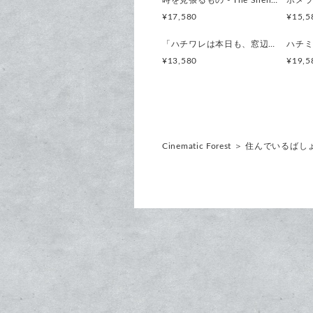
時を見張るもの - The Silent Watcher - 時計 木製 掛け時計
¥17,580
¥15,5
「ハチワレは本日も、窓辺で業務停止中。」時計 木製 掛け時計
¥13,580
¥19,5
Cinematic Forest
＞
住んでいるばし