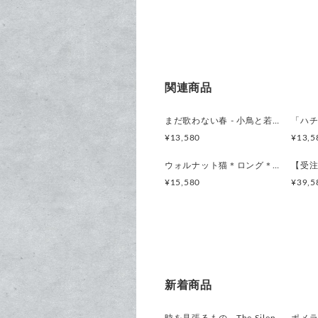
ださいませ。
また、壁面への設置の際には
だきますようお願い申し上げ
【お手入れについて】
時を重ねながら美しさを保っ
関連商品
る場合は、水で薄めた家庭用
せ、かたく絞ったうえでやさ
まだ歌わない春 - 小鳥と若葉の振り子時計 - 時計 木製 掛け時計
¥13,580
¥13,5
ウォルナット猫＊ロング＊レギュラーサイズの時計 木製 振り子時計 掛け時計
¥15,580
¥39,5
新着商品