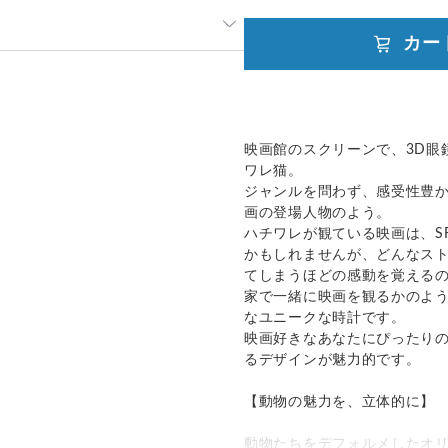
カー
を吹き込むような想いでお作りし
発送：
可能
材で大切に包み、ゆうパックにて
追跡／補償
送料
追加送料
○
／
✕
大陸別
¥0〜
て】
映画館のスクリーンで、3D眼
、大切なご予定にあわせたお届け
ワレ猫。
○
／
○
地域別
¥0〜
いただきます。
ジャンルを問わず、感受性豊
購入前にどうぞご相談くださいま
画の登場人物のよう。
ハチワレが観ている映画は、S
かもしれませんが、どんなス
てしまうほどの感動を覚える
際も、どうぞご安心ください。
家で一緒に映画を観るかのよ
を、心を込めてお届けいたしま
なユニークな時計です。
映画好きなあなたにぴったり
くための一助となれば幸いです。
るデザインが魅力的です。
】
【動物の魅力を、立体的に】
切に仕上げております。
ひ、そっとやさしくお取り扱いく
動物たちをデフォルメしたオ