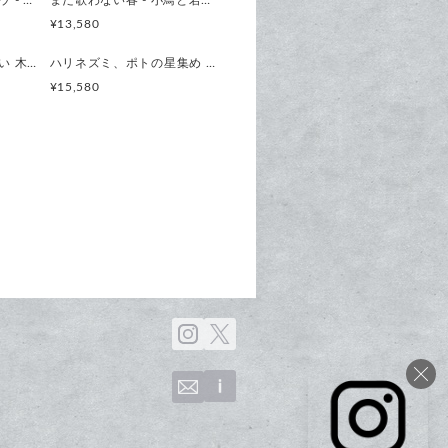
春夜、音を探すフクロウ - Found Sound of Forest - 振り子時計 時計 木製 掛け時計
まだ歌わない春 - 小鳥と若葉の振り子時計 - 時計 木製 掛け時計
には「ニンジャピン」のご使用が
¥13,580
宵空のハチワレ魔法使い 木製オーナメント ウォールデコ 壁掛け タペストリー
ハリネズミ、ポトの星集め 時計 木製 掛け時計
を】
¥15,580
なラッピングでお届けいたしま
紙バッグもオプションにてご用意
贈り物にも、ぴったりです。
を、そっとお部屋にお届けしま
cm