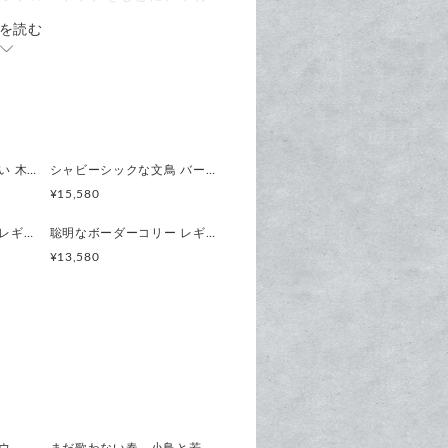
を読む
して、かたちにしています。
ようなやさしさ】
を削り出してお作りしていま
すような、繊細な表情をお楽しみ
宵空のハチワレ魔法使い 木製オーナメント ウォールデコ 壁掛け タペストリー
シャビーシックな文鳥 バーニングオレンジ × アッシュグレー レギュラーサイズ 時計 木製 掛け時計
¥15,580
星月夜を胸に抱く猫のレギュラーサイズ レギュラーサイズ 時計 木製 振り子時計 掛け時計
聡明なボーダーコリー レギュラーサイズ 時計 木製 掛け時計
¥13,580
ーブメントを採用。
、寝室にも心地よく馴染みます。
）
げているため、重量がとても軽