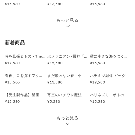
く、
写真を交えた専用のサポートを、心を込めてお届けいた
¥15,580
¥13,580
¥15,580
画鋲1本でも気軽に設置可能。
します。
壁へのダメージを抑えたい方には「ニンジャピン」のご使用が
お客様に末永くご愛用いただくための一助となれば幸い
おすすめです。
もっと見る
です。
【ギフトにも、森のぬくもりを】
【作品のお取り扱いについて】
私の作品は、繊細な造形を大切に仕上げております。
新着商品
クラフト紙によるナチュラルなラッピングでお届けいたしま
お手元に届きました際は、ぜひ、そっとやさしくお取り
す。
扱いくださいませ。
時を見張るもの - The Silent Watcher - 時計 木製 掛け時計
ポメラニアン×雷神「ポメ神様 ― 雷を宿すもの ―」
壁に小さな海をつくる時計 珊瑚とクマノミの時計 木製 振り子時計 掛け時計
ご希望の方には、二つ折りの紙バッグもオプションにてご用意
また、壁面への設置の際には、落下防止にも十分にご注
¥17,580
¥15,580
¥15,580
しております。
意いただきますようお願い申し上げます。
動物が大好きな方への特別な贈り物にも、ぴったりです。
春夜、音を探すフクロウ - Found Sound of Forest - 振り子時計 時計 木製 掛け時計
まだ歌わない春 - 小鳥と若葉の振り子時計 - 時計 木製 掛け時計
ハチミツ泥棒 ビッグサイズ 時計 木製 掛け時計
【お手入れについて】
¥15,580
¥13,580
¥19,580
【一点ものの特別感】
時を重ねながら美しさを保っていただくために、汚れが
気になる場合は、水で薄めた家庭用中性洗剤をやわらか
【受注製作品】星座に届く クジラの歌声 時計 木製 振り子時計 掛け時計
宵空のハチワレ魔法使い 木製オーナメント ウォールデコ 壁掛け タペストリー
ハリネズミ、ポトの星集め 時計 木製 掛け時計
すべての作品は手づくり。
い布に含ませ、かたく絞ったうえでやさしく拭き取って
¥15,580
¥5,580
¥15,580
おとぎの国を思わせる世界観を、そっとお部屋にお届けしま
ください。
す。
もっと見る
【サイズ】
幅 15cm × 丈 30cm × 厚み 9cm