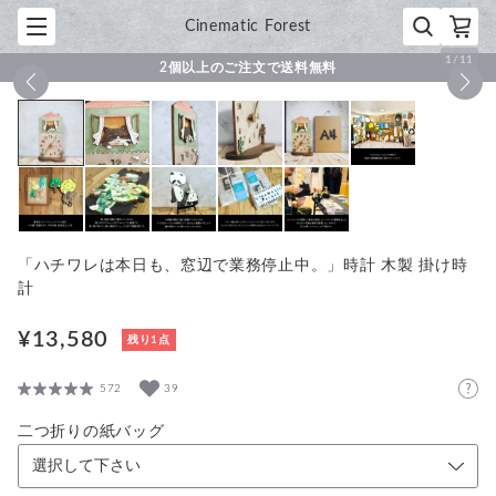
Cinematic Forest
1
/
11
2個以上のご注文で送料無料
「ハチワレは本日も、窓辺で業務停止中。」時計 木製 掛け時
計
¥13,580
残り1点
572
39
二つ折りの紙バッグ