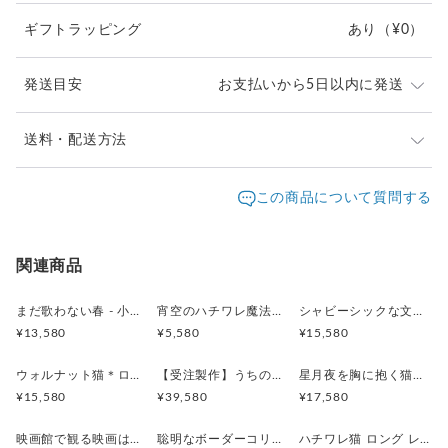
ギフトラッピング
あり
（¥0）
動物たちをデフォルメしたオリジナルスケッチをもとに、木材
を切り出し、彫刻し、彩色。
1点1点、命を吹き込むようにして、かたちにしています。
発送目安
お支払いから5日以内に発送
【こだわりの針 ー 木の枝のようなやさしさ】
【作品とお届けについて】
送料・配送方法
時計の針は、1本ずつ本物の木を削り出してお作りしていま
本作品は、ひとつひとつ、命を吹き込むような想いでお
す。
発送元地域：
作りしております。
福岡県
海外発送：
可能
この商品について質問する
まるで森の枝先が時を指し示すような、繊細な表情をお楽しみ
福岡県のアトリエより、緩衝材で大切に包み、ゆうパッ
ください。
配送方法
追跡／補償
送料
追加送料
クにて丁寧にお届けいたします。
【安心の国産ムーブメント】
ゆうパック
○
／
○
地域別
¥0〜
関連商品
【お届け日時のご希望について】
お誕生日や特別な贈り物など、大切なご予定にあわせた
静かなセイコーデザインのムーブメントを採用。
海外配送
○
／
✕
大陸別
¥0〜
お届けにも、可能な限り対応させていただきます。
まだ歌わない春 - 小鳥と若葉の振り子時計 - 時計 木製 掛け時計
宵空のハチワレ魔法使い 木製オーナメント ウォールデコ 壁掛け タペストリー
シャビーシックな文鳥 バーニングオレンジ × アッシュグレー レギュラーサイズ 時計 木製 掛け時計
カチカチ音のない静音設計で、寝室にも心地よく馴染みます。
ご希望がございます際は、ご購入前にどうぞご相談くだ
¥13,580
¥5,580
¥15,580
2個以上のご注文で送料無料
（単3電池1本で動作します。）
さいませ。
ウォルナット猫＊ロング＊レギュラーサイズの時計 木製 振り子時計 掛け時計
【受注製作】うちの子を型紙から作る！こだわりフルオーダー木製掛け時計
星月夜を胸に抱く猫のレギュラーサイズ レギュラーサイズ 時計 木製 振り子時計 掛け時計
【気軽に飾れる軽やかさ】
【設置サポートについて】
¥15,580
¥39,580
¥17,580
針や振り子の設置でお困りの際も、どうぞご安心くださ
薄い木材を丁寧に重ねて仕上げているため、重量がとても軽
い。
映画館で観る映画は最高！なハチワレ猫 レギュラーサイズ 木製 振り子時計 掛け時計
聡明なボーダーコリー レギュラーサイズ 時計 木製 掛け時計
ハチワレ猫 ロング レギュラーサイズ 時計 木製 振り子時計 掛け時計