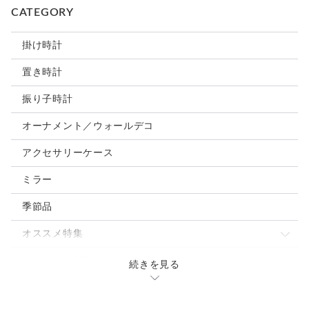
CATEGORY
【材料】
掛け時計
シナ材 / ミルクペイント / アイアンペイント / ウッドジェル /
アクリル絵の具 / 針金 / UVカットトップコート / セイコータ
置き時計
イムクリエーション株式会社製ムーブメント
振り子時計
【カスタムオーダーのご案内】
オーナメント／ウォールデコ
世界でたった一匹の「家族」を、世界でたった一台の木製時計
アクセサリーケース
に。
いただいたお写真をもとに毛色をオリジナル彩色、
ミラー
ご希望の方にはお名前やメッセージの刻印も承ります。
オプション「毛色の変更」よりご選択ください。
季節品
（カスタム追加料金：5,000円）
ご希望内容をもとにイメージ図をお作りし、
オススメ特集
ご確認後に制作に入ります。
バレンタインにオススメの時計4選
どうぶつの種類
続きを見る
【納期について】
風と光を飾る春夏の森と海の時計3選
わんこ
住んでいるばしょ
在庫のある作品は5日以内に発送予定です。