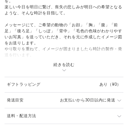
を。
楽しい今日を明日に繋げ、喪失の悲しみが明日への希望となる
ような、そんな時計を目指して。
メッセージにて、ご希望の動物の「お顔」「胸」「腹」「前
足」「後ろ足」「しっぽ」「背中」「毛色の色味がわかりやす
いお写真」を送っていただき、それを元に作成したイメージ図
をお送りします。
やり取りを重ねて、イメージが固まりましたら時計の製作・発
送を行います。
続きを読む
【動物の魅力を、立体的に】
動物たちをデフォルメしたオリジナルスケッチをもとに、木材
ギフトラッピング
あり
（¥0）
を切り出し、彫刻し、彩色。
1点1点、命を吹き込むようにして、かたちにしています。
発送目安
お支払いから30日以内に発送
【こだわりの針 ー 木の枝のようなやさしさ】
時計の針は、1本ずつ本物の木を削り出してお作りしていま
【作品とお届けについて】
送料・配送方法
す。
本作品は、ひとつひとつ、命を吹き込むような想いでお
まるで森の枝先が時を指し示すような、繊細な表情をお楽しみ
発送元地域：
作りしております。
福岡県
海外発送：
可能