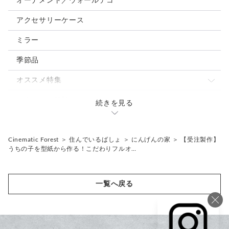
オーナメント／ウォールデコ
【カスタムオーダーのご案内】
アクセサリーケース
世界でたった一匹の「家族」を、世界でたった一台の木製時計
に。
ミラー
いただいたお写真をもとに毛色をオリジナル彩色、
ご希望の方にはお名前やメッセージの刻印も承ります。
季節品
オプション「毛色の変更」よりご選択ください。
（カスタム追加料金：5,000円）
オススメ特集
ご希望内容をもとにイメージ図をお作りし、
ご確認後に制作に入ります。
バレンタインにオススメの時計4選
どうぶつの種類
続きを見る
風と光を飾る春夏の森と海の時計3選
わんこ
住んでいるばしょ
【納期について】
にゃんこ
森
Cinematic Forest
＞
住んでいるばしょ
＞
にんげんの家
＞
【受注製作】
在庫のある作品は5日以内に発送予定です。
うちの子を型紙から作る！こだわりフルオ…
受注制作・カスタムオーダーは、ご注文状況により1ヶ月前後
とり
水
お時間を頂戴する場合がございます。
お誕生日など大切な日のプレゼントをご検討中の方は、ぜひご
ほ乳類
空
一覧へ戻る
購入前に納期をご相談くださいませ。
は虫類
氷
【メッセージ返信について】
にんげんの家
制作工程をスムーズに進めるため、受注メッセージやレビュー