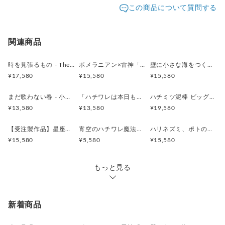
この商品について質問する
ください。
福岡県のアトリエより、緩衝材で大切に包み、ゆうパッ
配送方法
追跡／補償
送料
追加送料
クにて丁寧にお届けいたします。
【安心の国産ムーブメント】
海外配送
○
／
✕
大陸別
¥0〜
関連商品
【お届け日時のご希望について】
静かなセイコーデザインのムーブメントを採用。
お誕生日や特別な贈り物など、大切なご予定にあわせた
カチカチ音のない静音設計で、寝室にも心地よく馴染みます。
送料無料
○
／
○
¥0
¥0
お届けにも、可能な限り対応させていただきます。
時を見張るもの - The Silent Watcher - 時計 木製 掛け時計
ポメラニアン×雷神「ポメ神様 ― 雷を宿すもの ―」
壁に小さな海をつくる時計 珊瑚とクマノミの時計 木製 振り子時計 掛け時計
（単3電池1本で動作します。）
ご希望がございます際は、ご購入前にどうぞご相談くだ
¥17,580
¥15,580
¥15,580
2個以上のご注文で送料無料
振り子時計をご希望の方はオプションからお選びください。
さいませ。
まだ歌わない春 - 小鳥と若葉の振り子時計 - 時計 木製 掛け時計
「ハチワレは本日も、窓辺で業務停止中。」時計 木製 掛け時計
ハチミツ泥棒 ビッグサイズ 時計 木製 掛け時計
【気軽に飾れる軽やかさ】
【設置サポートについて】
¥13,580
¥13,580
¥19,580
針や振り子の設置でお困りの際も、どうぞご安心くださ
薄い木材を丁寧に重ねて仕上げているため、重量がとても軽
い。
【受注製作品】星座に届く クジラの歌声 時計 木製 振り子時計 掛け時計
宵空のハチワレ魔法使い 木製オーナメント ウォールデコ 壁掛け タペストリー
ハリネズミ、ポトの星集め 時計 木製 掛け時計
く、
写真を交えた専用のサポートを、心を込めてお届けいた
¥15,580
¥5,580
¥15,580
画鋲1本でも気軽に設置可能。
します。
壁へのダメージを抑えたい方には「ニンジャピン」のご使用が
お客様に末永くご愛用いただくための一助となれば幸い
おすすめです。
もっと見る
です。
【ギフトにも、森のぬくもりを】
【作品のお取り扱いについて】
私の作品は、繊細な造形を大切に仕上げております。
新着商品
クラフト紙によるナチュラルなラッピングでお届けいたしま
お手元に届きました際は、ぜひ、そっとやさしくお取り
す。
扱いくださいませ。