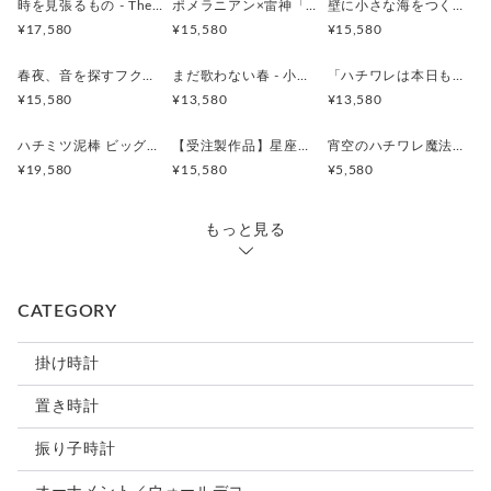
時を見張るもの - The Silent Watcher - 時計 木製 掛け時計
ポメラニアン×雷神「ポメ神様 ― 雷を宿すもの ―」
壁に小さな海をつくる時計 珊瑚とクマノミの時計 木製 振り子時計 掛け時計
ご希望の方には、二つ折りの紙バッグもオプションにてご用意
また、壁面への設置の際には、落下防止にも十分にご注
¥17,580
¥15,580
¥15,580
しております。
意いただきますようお願い申し上げます。
動物が大好きな方への特別な贈り物にも、ぴったりです。
春夜、音を探すフクロウ - Found Sound of Forest - 振り子時計 時計 木製 掛け時計
まだ歌わない春 - 小鳥と若葉の振り子時計 - 時計 木製 掛け時計
「ハチワレは本日も、窓辺で業務停止中。」時計 木製 掛け時計
【お手入れについて】
¥15,580
¥13,580
¥13,580
【一点ものの特別感】
時を重ねながら美しさを保っていただくために、汚れが
気になる場合は、水で薄めた家庭用中性洗剤をやわらか
ハチミツ泥棒 ビッグサイズ 時計 木製 掛け時計
【受注製作品】星座に届く クジラの歌声 時計 木製 振り子時計 掛け時計
宵空のハチワレ魔法使い 木製オーナメント ウォールデコ 壁掛け タペストリー
すべての作品は手づくり。
い布に含ませ、かたく絞ったうえでやさしく拭き取って
¥19,580
¥15,580
¥5,580
おとぎの国を思わせる世界観を、そっとお部屋にお届けしま
ください。
す。
もっと見る
【サイズ】
A4サイズ
CATEGORY
（A3サイズをご希望の方はオプションからお選びください。）
【材料】
掛け時計
シナ材 / ミルクペイント / アイアンペイント / ウッドジェル /
置き時計
アクリル絵の具 / 針金 / UVカットトップコート / セイコータ
振り子時計
イムクリエーション株式会社製ムーブメント